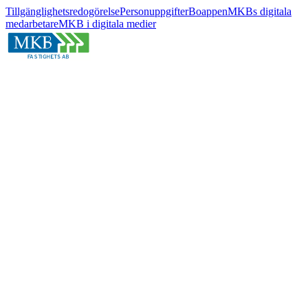
Tillgänglighetsredogörelse
Personuppgifter
Boappen
MKBs digitala
medarbetare
MKB i digitala medier