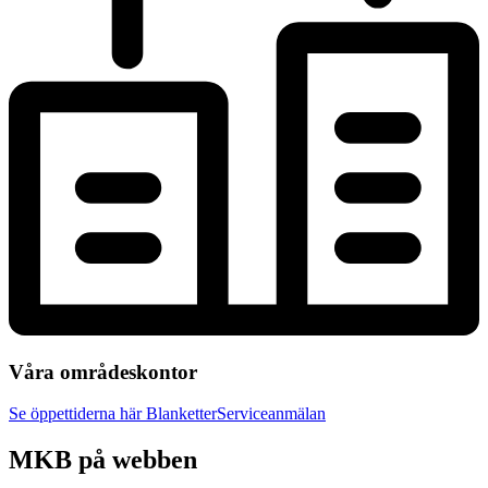
Våra områdeskontor
Se öppettiderna här
Blanketter
Serviceanmälan
MKB på webben