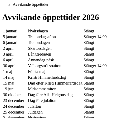
Avvikande öppettider
Avvikande öppettider 2026
1 januari
Nyårsdagen
Stängt
5 januari
Trettondagsafton
Stänger 14.00
6 januari
Trettondagen
Stängt
2 april
Skärtorsdagen
Stängt
3 april
Långfredagen
Stängt
6 april
Annandag påsk
Stängt
30 april
Valborgsmässoafton
Stänger 14.00
1 maj
Första maj
Stängt
14 maj
Kristi Himmelfärdsdag
Stängt
15 maj
Dag efter Kristi Himmelfärdsdag
Stängt
19 juni
Midsommarafton
Stängt
30 oktober
Dag före Alla Helgons dag
Stängt
23 december
Dag före julafton
Stängt
24 december
Julafton
Stängt
25 december
Juldagen
Stängt
31 december
Nyårsafton
Stängt