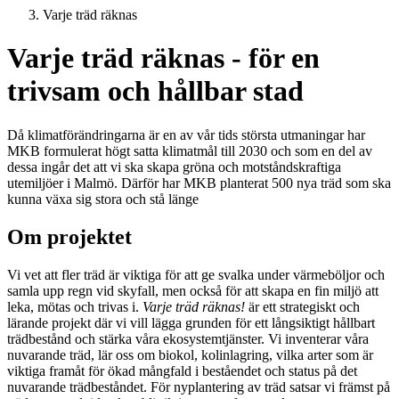
Varje träd räknas
Varje träd räknas - för en
trivsam och hållbar stad
Då klimatförändringarna är en av vår tids största utmaningar har
MKB formulerat högt satta klimatmål till 2030 och som en del av
dessa ingår det att vi ska skapa gröna och motståndskraftiga
utemiljöer i Malmö. Därför har MKB planterat 500 nya träd som ska
kunna växa sig stora och stå länge
Om projektet
Vi vet att fler träd är viktiga för att ge svalka under värmeböljor och
samla upp regn vid skyfall, men också för att skapa en fin miljö att
leka, mötas och trivas i.
Varje träd räknas!
är ett strategiskt och
lärande projekt där vi vill lägga grunden för ett långsiktigt hållbart
trädbestånd och stärka våra ekosystemtjänster. Vi inventerar våra
nuvarande träd, lär oss om biokol, kolinlagring, vilka arter som är
viktiga framåt för ökad mångfald i beståendet och status på det
nuvarande trädbeståndet. För nyplantering av träd satsar vi främst på