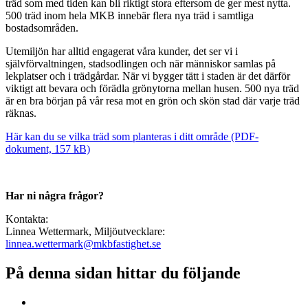
träd som med tiden kan bli riktigt stora eftersom de ger mest nytta.
500 träd inom hela MKB innebär flera nya träd i samtliga
bostadsområden.
Utemiljön har alltid engagerat våra kunder, det ser vi i
självförvaltningen, stadsodlingen och när människor samlas på
lekplatser och i trädgårdar. När vi bygger tätt i staden är det därför
viktigt att bevara och förädla grönytorna mellan husen. 500 nya träd
är en bra början på vår resa mot en grön och skön stad där varje träd
räknas.
Här kan du se vilka träd som planteras i ditt område (PDF-
dokument, 157 kB)
Har ni några frågor?
Kontakta:
Linnea Wettermark, Miljöutvecklare:
linnea.wettermark@mkbfastighet.se
På denna sidan hittar du följande