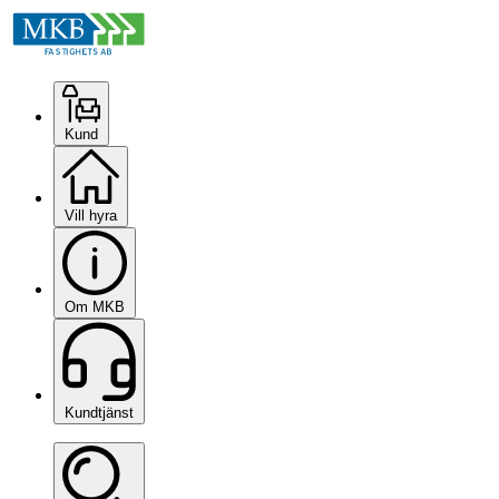
Kund
Vill hyra
Om MKB
Kundtjänst