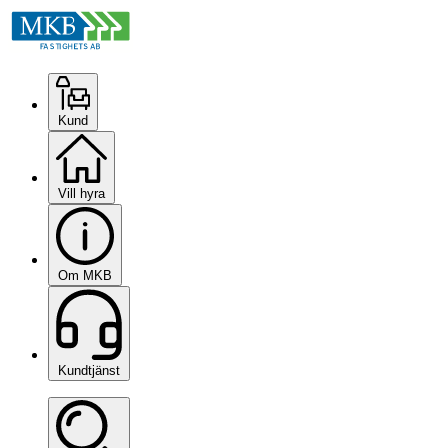
Kund
Vill hyra
Om MKB
Kundtjänst