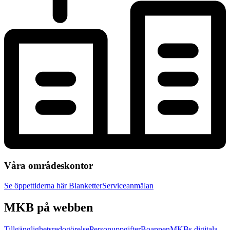
Våra områdeskontor
Se öppettiderna här
Blanketter
Serviceanmälan
MKB på webben
Tillgänglighetsredogörelse
Personuppgifter
Boappen
MKBs digitala