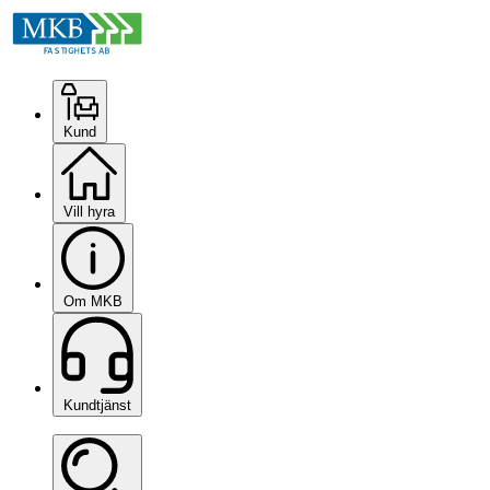
Kund
Vill hyra
Om MKB
Kundtjänst